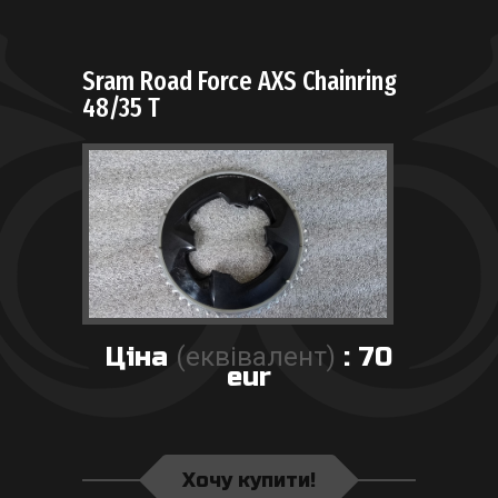
Навігатори, фляги, тримачі
Велоформа, окуляри
Sram Road Force AXS Chainring
48/35 T
Ціна
(еквівалент)
: 70
eur
Хочу купити!