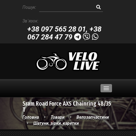
Пошук:
Зв`язок:
+38 097 565 28 01
,
+38
067 284 47 79
Sram Road Force AXS Chainring 48/35
Велосипеди
T
Головна
Товари
Велозапчастини
Велозапчастини
Шатуни, зірки, каретки