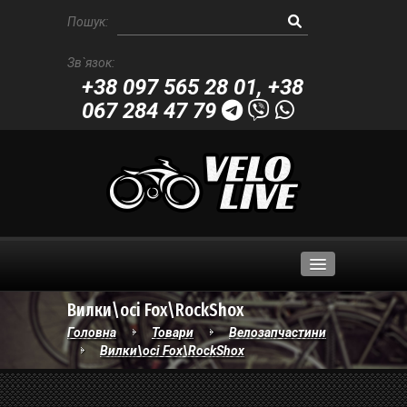
Пошук:
Зв`язок:
+38 097 565 28 01
,
+38
067 284 47 79
Вилки\осі Fox\RockShox
Велосипеди
Головна
Товари
Велозапчастини
Вилки\осі Fox\RockShox
Велозапчастини