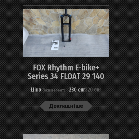
Навігатори, фляги, тримачі
Велоформа, окуляри
FOX Rhythm E-bike+
Series 34 FLOAT 29 140
Ціна
: 230 eur
320 eur
(еквівалент)
Докладніше