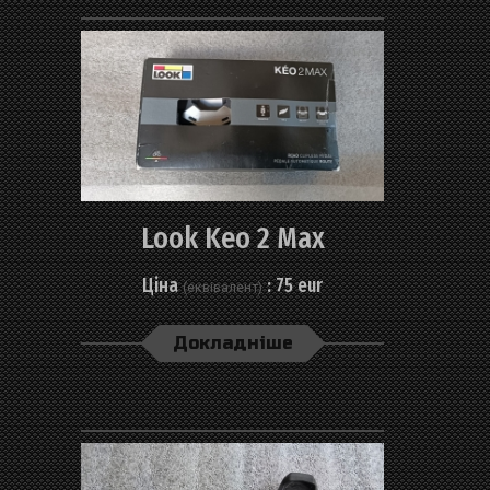
Навігатори, фляги, тримачі
Велоформа, окуляри
Look Keo 2 Max
Ціна
: 75 eur
(еквівалент)
Докладніше